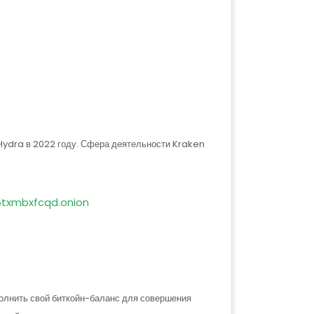
я Hydra в 2022 году. Сфера деятельности Kraken
txmbxfcqd.onion
полнить свой биткойн-баланс для совершения