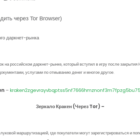
ить через Tor Browser)
ого даркнет-рынка
грок на российском даркнет-рынке, который вступил в игру после закрыти
окументами, услугами по отмыванию денег и многое другое.
en
–
kraken2zgevrayvbqptss5nf7666hmznonf3m7fpzg5bu75
Зеркало Кракен (Через Tor) –
 луковой маршрутизацией, где покупатели могут зарегистрироваться и по