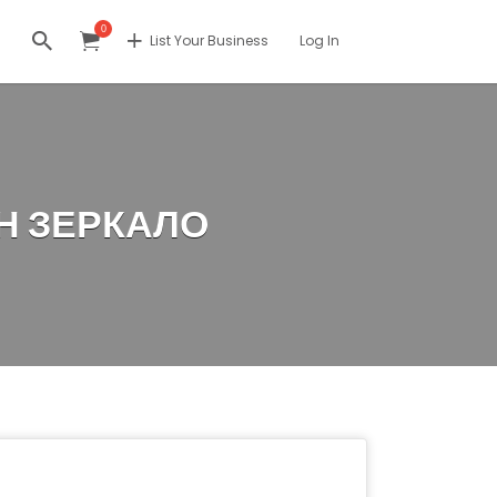
0
List Your Business
Log In
Н ЗЕРКАЛО